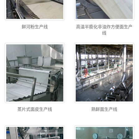
鲜河粉生产线
高温半膨化非油炸方便面生产
线
蒸片式面皮生产线
熟鲜面生产线