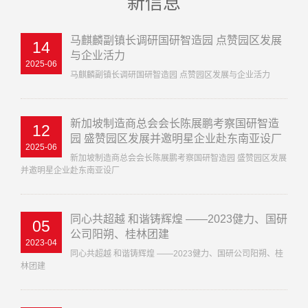
新信息
马麒麟副镇长调研国研智造园 点赞园区发展
14
与企业活力
2025-06
马麒麟副镇长调研国研智造园 点赞园区发展与企业活力
新加坡制造商总会会长陈展鹏考察国研智造
12
园 盛赞园区发展并邀明星企业赴东南亚设厂
2025-06
新加坡制造商总会会长陈展鹏考察国研智造园 盛赞园区发展
并邀明星企业赴东南亚设厂
同心共超越 和谐铸辉煌 ——2023健力、国研
05
公司阳朔、桂林团建
2023-04
同心共超越 和谐铸辉煌 ——2023健力、国研公司阳朔、桂
林团建