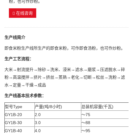
粉，也可作炒粉。
在线咨询
生产线简介
即食米粉生产线所生产的即食米粉，可作即食汤粉，也可作炒粉。
生产工艺流程：
大米→射流提升→除砂→洗米、浸米→滤水→磨浆→压滤脱水→碎
粉→高温搅拌→挤片→挤丝→蒸熟→老化→切断→松丝→洗粉→滤
水→定量→干燥→成品
生产线基本技术参数：
型号Type
产量(吨/8小时)
总装机容量(千瓦)
GY1B-20
2.0
～75
GY1B-30
3.0
～88
GY1B-40
4.0
～95