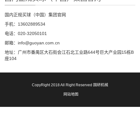
国内正规买球（中国）集团官网
手机：13602889534
电话：020-32050101
邮箱：info@guoyan.com.cn
地址：广州市番禺区大石街会江石北工业路644号巨大产业园15栋B
座104
CopyRight 2018 All Right Reserved 国研机械
网站地图