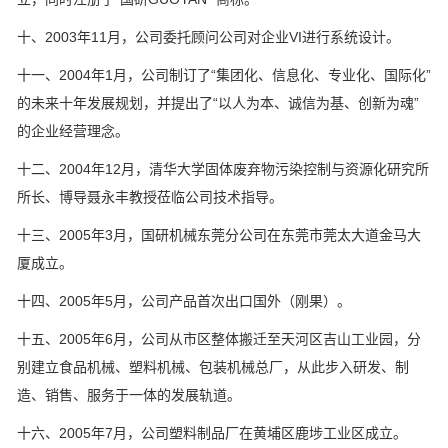
十、2003年11月，公司委托顾问公司对企业VI进行系统设计。
十一、2004年1月，公司制订了“集团化、信息化、专业化、国际化”
的未来十年发展规划，并提出了“以人为本、诚信为基、创新为魂”
的企业经营理念。
十二、2004年12月，清华大学固体废弃物污染控制与资源化研究所
所长、博导聂永丰教授莅临公司技术指导。
十三、2005年3月，国研机械东莞分公司在东莞市莞太大道金马大
厦成立。
十四、2005年5月，公司产品首次出口国外（刚果）。
十五、2005年6月，公司从市区整体搬迁至天河区吉山工业园，分
别建立食品机械、塑料机械、包装机械总厂，从此步入研发、制
造、销售、服务于一体的发展轨道。
十六、2005年7月，公司塑料制品厂在黄埔区鹿埗工业区成立。