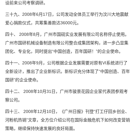
设前来公司考察调研。
三十九、2008年6月17日，公司发动全体员工举行为汶川大地震献
爱心捐款仪式，共筹集善款达36000元。
四十、 2008年8月，广州市国砚实业发展有限公司名称停止使用。
广州市国研机械设备制造有限公司整合成集团架构，进一步凸显集
团化、专业化，同时提出“中国创造，百年国研！”的企业使命。
四十一、2008年9月，公司根据企业发展需要对原有VI系统进行了
全新设计，推出了企业新标识。新标识充分体现了“中国创造、百年
国研”的企业使命。
四十二、 2008年10月31日，广州市骏景花园企业家代表团参观考
察公司。
四十三、 2008年12月10日，《广州日报》刊登“打工仔回乡创业、
河粉机热销”文章，全方位介绍公司在国际金融危机下如何改变营销
策略，继续保持快速发展的良好局面。