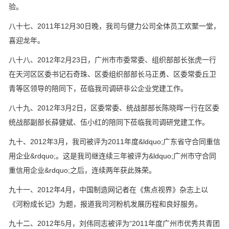
验。
八十七、2011年12月30日晚，我司与健力公司全体员工欢聚一堂，
喜迎龙年。
八十八、2012年2月23日，广州市市委常委、组织部部长张虎一行
在天河区区委书记石奇珠、区委组织部部长马正勇、区委常委丘卫
青等区领导的陪同下，莅临我司调研非公企业党建工作。
八十九、2012年3月2日，区委常委、统战部部长陈晓晖一行在区委
统战部副部长薛健斌、伍小红的陪同下莅临我司调研党建工作。
九十、2012年3月，我司被评为2011年度&ldquo;广东省守合同重信
用企业&rdquo;。这是我司继连续三年被评为&ldquo;广州市守合同
重信用企业&rdquo;之后，连续两年获此殊荣。
九十一、2012年4月，中国制造网记者在《焦点视界》杂志上以
《河粉成长记》为题，报道我司河粉机发展历程和良好服务。
九十二、2012年5月，刘伟同志被评为“2011年度广州市优秀共青团