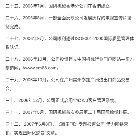
二十五、2006年7月，国研机械香港分公司在香港成立。
二十六、2006年8月，一部全面反映公司发展历程的电视宣传片摄
制完成。
二十七、2006年9月，公司顺利通过ISO9001:2000国际质量管理体
系认证。
二十八、2006年10月，公司投资建立中国机械行业门户网站—东方
制造网，//www.em68.com。
二十九、2006年10月，公司在广州琶州参加广州进出口商品交易
会。
三十、2006年12月，公司正式启用金蝶K/3客户管理系统。
三十一、2007年5月，国研机械首次参展第二十届国际橡塑料展。
三十二、 2007年6月8日，《赢周刊》专题报道公司“借力网络营
销，实现国际化蜕变”文章。