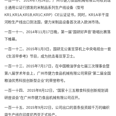
一百一十、 2014年7月24日，广州市健力食品机械有限公司收到瑞
士通用公证行颁发的米制品系列生产线设备（型号
KR1,KR1A,KR1B,KR1C,KRP）CE认证证书，同时，KR1A半干湿
河粉生产线出口到法国，健力米制品设备首次进入欧洲市场。
一百一十一、2014年11月17日晚，第一届“国研好声音”歌唱比赛落
下帷幕。
一百一十二、2015年1月3日，国研无公害豆芽机上中央电视台一套
《生活早参考》节目，成为抗击毒豆芽卫士。
一百一十三、2015年7月17日，在中国粮油学会七届三次理事会暨
第八届学术年会上，广州市健力食品机械有限公司荣获“第二届全国
粮油优秀科技创新型企业”的荣誉称号。
一百一十四、 2015年8月12日，“国家十三五粮食科技创新规划调
研座谈会”在广州市健力食品机械有限公司召开。
一百一十五、2015年9月22日，公司出口的首条投资超千万的编织
袋生产线在印度尼西亚正式投产。