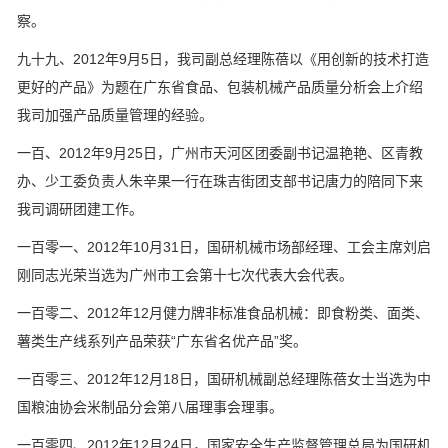
察。
九十九、2012年9月5日，我司副总经理陈蓓以《用创新的技术打造
更好的产品》为题在广东省食品、包装机械产品质量分析会上介绍
我司加强产品质量管理的经验。
一百、2012年9月25日，广州市天河区团委副书记温艳艳、区青教
办、少工委负责人朱辛果一行在珠吉街团支部书记唐力的陪同下来
我司调研团建工作。
一百零一、2012年10月31日，国研机械市场部经理、工会主席刘启
刚同志光荣当选为广州市工会第十七次代表大会代表。
一百零二、2012年12月健力牌非标准食品机械：即食粉类、面类、
薯类生产线系列产品荣获“广东省名优产品”奖。
一百零三、2012年12月18日，国研机械副总经理陈蓓女士当选为中
国粮油协会米制品分会第八届理事会理事。
一百零四、2012年12月24日，国家安全生产监督管理总局为国研机