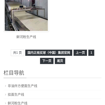
鲜河粉生产线
共1 页
国内正规买球（中国）集团官网
上一页
1
下一页
尾页
栏目导航
非油炸方便面生产线
挂面生产线
鲜河粉生产线