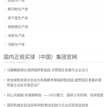
挂面生产线
鲜河粉生产线
烘干面生产线
熟鲜面生产线
米粉生产线
河粉生产线
国内正规买球（中国）集团官网
马麒麟副镇长调研国研智造园 点赞园区发展与企业活力
新加坡制造商总会会长陈展鹏考察国研智造园 盛赞园区发展并邀
明星企业赴东南亚设厂
同心共超越 和谐铸辉煌 ——2023健力、国研公司阳朔、桂林团建
国研机械全自动自熟米粉/粉丝机助力企业实现效益创收