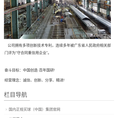
公司拥有多项创新技术专利，连续多年被广东省人民政府相关部
门评为“守合同重信用企业”。
奋斗目标：中国创造·百年国研!
经营理念：诚信、创新、分享、精进!
栏目导航
国内正规买球（中国）集团官网