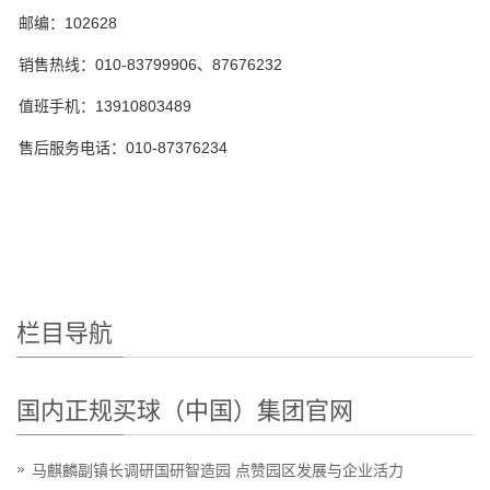
邮编：102628
销售热线：010-83799906、87676232
值班手机：13910803489
售后服务电话：010-87376234
栏目导航
国内正规买球（中国）集团官网
马麒麟副镇长调研国研智造园 点赞园区发展与企业活力