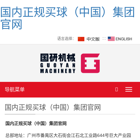
国内正规买球（中国）集团
官网
语言选择：
∷
导航菜单
Toggl
navig
国内正规买球（中国）集团官网
国内正规买球（中国）集团官网
总部地址：广州市番禺区大石街会江石北工业路644号巨大产业园