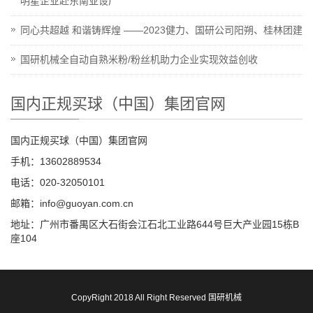
明星企业赴东南亚设厂
同心共超越 和谐铸辉煌 ——2023健力、国研公司阳朔、桂林团建
国研机械全自动自熟米粉/粉丝机助力企业实现效益创收
国内正规买球（中国）集团官网
国内正规买球（中国）集团官网
手机：13602889534
电话：020-32050101
邮箱：info@guoyan.com.cn
地址：广州市番禺区大石街会江石北工业路644号巨大产业园15栋B
座104
CopyRight 2018 All Right Reserved 国研机械