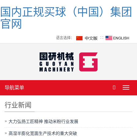
国内正规买球（中国）集团
官网
语言选择：
∷
导航菜单
Toggl
navig
行业新闻
大力弘扬工匠精神 推动米粉行业发展
高湿半膨化宽面生产技术的重大突破